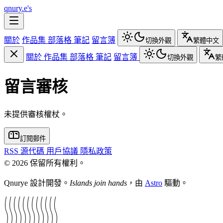
qnury.e's
關於
作品集
部落格
筆記
留言簿
切換外觀
繁體中文
關於
作品集
部落格
筆記
留言簿
切換外觀
繁
留言審核
未提供審核權杖。
訂閱郵件
RSS
源代碼
用戶協議
隱私政策
©
2026
保留所有權利。
Qnurye 設計開發。
Islands join hands
，由
Astro
驅動。